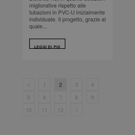
migliorative rispetto alle
tubazioni in PVC-U inizialmente
individuate. Il progetto, grazie al
quale...
LEGGI DI PIÙ
1
2
3
4
5
6
7
8
9
10
11
12