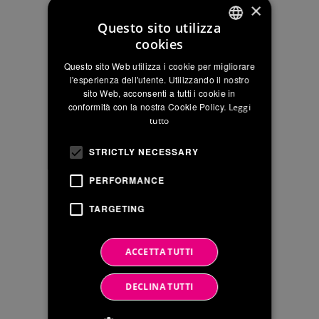
×
principalmente nei settori
ambiente, idrico ed energia.
Questo sito utilizza
Iniziata lo scorso 3 giugno con
cookies
ITALIAN
momenti di formazione a tema
Questo sito Web utilizza i cookie per migliorare
corporate e sostenibilità presso
ENGLISH
l'esperienza dell'utente. Utilizzando il nostro
l’Headquarter...
sito Web, acconsenti a tutti i cookie in
FRENCH
conformità con la nostra Cookie Policy.
Leggi
tutto
LEGGI DI PIÙ
STRICTLY NECESSARY
PERFORMANCE
TARGETING
ACCETTA TUTTI
DECLINA TUTTI
07 Mag
Le