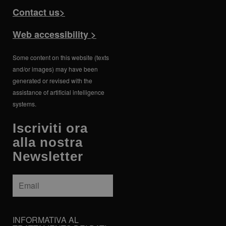
Contact us>
Web accessibility >
Some content on this website (texts
and/or images) may have been
generated or revised with the
assistance of artificial intelligence
systems.
Iscriviti ora
alla nostra
Newsletter
Email
*
INFORMATIVA
INFORMATIVA AL
AL