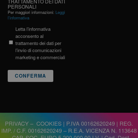
TRATTAMENTO DEI DATI
PERSONALI
TRATTAMENTO
Per maggiori informazioni:
Leggi
DEI
l’informativa
DATI
PERSONALI
Letta l’informativa
acconsento al
trattamento dei dati per
l’invio di comunicazioni
marketing e commerciali
PRIVACY
–
COOKIES
| P.IVA 00162620249 | REG.
IMP. / C.F. 00162620249 – R.E.A. VICENZA N. 113648
– CAP. SOC. EURO 5.200.000,00 I.V. | Cod. Dest.