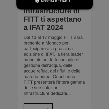
soluzioni
MOSTRA DETTAGLI
Infrastructure di
FITT ti aspettano
Strictly necessary
Performance
a IFAT 2024
Targeting
Strictly necessary cookies allow core website
Dal 13 al 17 maggio FITT sarà
functionality such as user login and account
presente a Monaco per
management. The website cannot be used
properly without strictly necessary cookies.
partecipare alla prossima
edizione di IFAT, la fiera leader
Provider
Name
/
Expiration
Description
mondiale per le tecnologie di
Domain
gestione dell'acqua, delle
li_gc
6 mesi
Utilizzato per
LinkedIn
acque reflue, dei rifiuti e delle
memorizzare il
Corporation
consenso
.linkedin.com
materie prime. Quest’anno
dell'ospite
FITT presenterà l’intera gamma
all'uso dei
cookie per scopi
delle sue soluzioni
non essenziali
_GRECAPTCHA
6 mesi
Google
Google LLC
Infrastructure dedicate...
reCAPTCHA
www.google.com
imposta un
cookie
necessario
(_GRECAPTCHA)