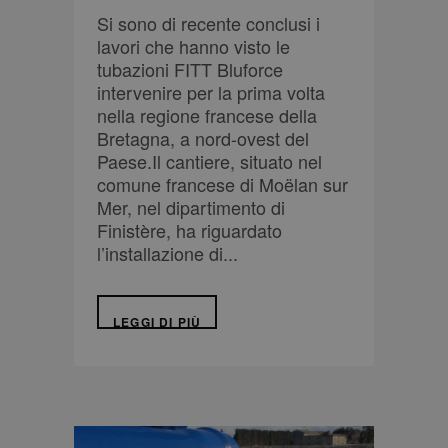
associato a
funzionamento
Google
di questo sito
Si sono di recente conclusi i
Universal
Web.
lavori che hanno visto le
Analytics, che è
_TA_TRACKING
fitt-
1 anno 1
Questo cookie
un
cdn.thron.com
mese
viene utilizzato
tubazioni FITT Bluforce
aggiornamento
per monitorare
significativo del
il
intervenire per la prima volta
servizio di
comportamento
nella regione francese della
analisi più
dell'utente per
comunemente
migliorare la
Bretagna, a nord-ovest del
utilizzato da
pertinenza delle
Google. Questo
Paese.Il cantiere, situato nel
raccomandazioni
cookie viene
di prodotto e
comune francese di Moëlan sur
utilizzato per
pubblicità.
distinguere
Mer, nel dipartimento di
utenti unici
assegnando un
Finistère, ha riguardato
numero
l’installazione di...
generato in
modo casuale
come
identificatore
del cliente. È
LEGGI DI PIÙ
incluso in ogni
richiesta di
pagina in un
sito e utilizzato
per calcolare i
dati di visitatori,
sessioni e
campagne per i
rapporti di