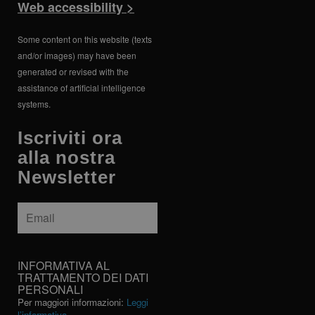
Web accessibility >
Some content on this website (texts
and/or images) may have been
generated or revised with the
assistance of artificial intelligence
systems.
Iscriviti ora
alla nostra
Newsletter
Email
*
INFORMATIVA
INFORMATIVA AL
AL
TRATTAMENTO DEI DATI
PERSONALI
TRATTAMENTO
Per maggiori informazioni:
Leggi
DEI
l’informativa