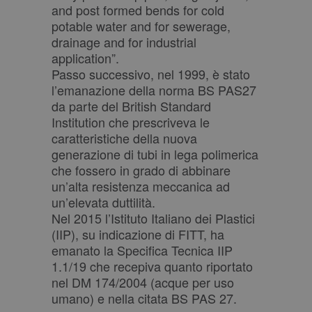
and post formed bends for cold
generato in
modo casuale
potable water and for sewerage,
come
identificatore
drainage and for industrial
del cliente. È
application”.
incluso in ogni
richiesta di
Passo successivo, nel 1999, è stato
pagina in un
sito e utilizzato
l’emanazione della norma BS PAS27
per calcolare i
da parte del British Standard
dati di visitatori,
sessioni e
Institution che prescriveva le
campagne per i
caratteristiche della nuova
rapporti di
analisi dei siti.
generazione di tubi in lega polimerica
che fossero in grado di abbinare
un’alta resistenza meccanica ad
un’elevata duttilità.
Nel 2015 l’Istituto Italiano dei Plastici
(IIP), su indicazione di FITT, ha
emanato la Specifica Tecnica IIP
1.1/19 che recepiva quanto riportato
nel DM 174/2004 (acque per uso
umano) e nella citata BS PAS 27.