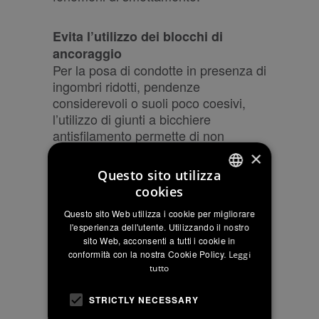
Evita l’utilizzo dei blocchi di
ancoraggio
Per la posa di condotte in presenza di
ingombri ridotti, pendenze
considerevoli o suoli poco coesivi,
l’utilizzo di giunti a bicchiere
antisfilamento permette di non
ricorrere ai blocchi di ancoraggio in
×
calcestruzzo caratterizzati da
Questo sito utilizza
ingombri notevoli e performance
cookies
influenzate dal tipo di terreno
ITALIAN
Questo sito Web utilizza i cookie per migliorare
presente.
ENGLISH
l'esperienza dell'utente. Utilizzando il nostro
sito Web, acconsenti a tutti i cookie in
FRENCH
conformità con la nostra Cookie Policy.
Ampio range di angolazioni
Leggi
tutto
Le curve antisfilamento ad ampio
raggio sono disponibili per affrontare
STRICTLY NECESSARY
angolazioni di 45° e 90°