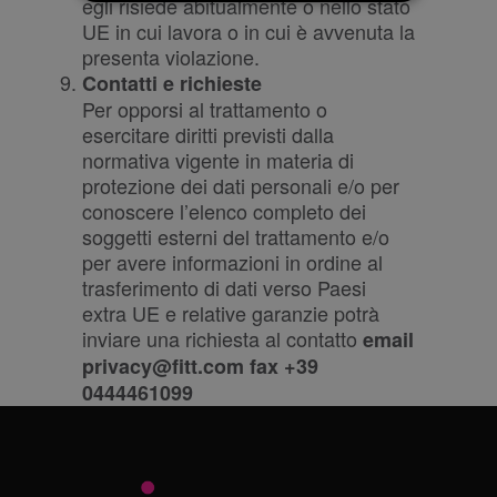
egli risiede abitualmente o nello stato
UE in cui lavora o in cui è avvenuta la
Strictly necessary
Performance
presenta violazione.
Contatti e richieste
Targeting
Per opporsi al trattamento o
Strictly necessary cookies allow core website
esercitare diritti previsti dalla
functionality such as user login and account
normativa vigente in materia di
management. The website cannot be used
properly without strictly necessary cookies.
protezione dei dati personali e/o per
conoscere l’elenco completo dei
Provider
Name
/
Expiration
Description
soggetti esterni del trattamento e/o
Domain
per avere informazioni in ordine al
li_gc
6 mesi
Utilizzato per
LinkedIn
trasferimento di dati verso Paesi
memorizzare il
Corporation
consenso
.linkedin.com
extra UE e relative garanzie potrà
dell'ospite
all'uso dei
inviare una richiesta al contatto
email
cookie per scopi
non essenziali
privacy@fitt.com fax +39
_GRECAPTCHA
6 mesi
Google
Google LLC
0444461099
reCAPTCHA
www.google.com
imposta un
cookie
necessario
(_GRECAPTCHA)
quando viene
eseguito allo