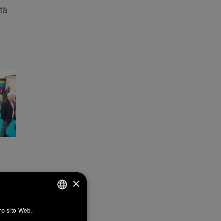
tà
×
tro sito Web,
ITALIAN
o