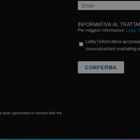
Email
*
INFORMATIVA
INFORMATIVA AL TRATTA
AL
Per maggiori informazioni:
Leggi l
TRATTAMENTO
Letta l’informativa acconsen
DEI
comunicazioni marketing 
DATI
PERSONALI
e been generated or revised with the