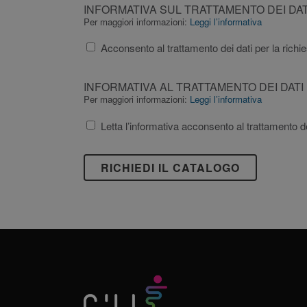
INFORMATIVA
SUL
Per maggiori informazioni:
Leggi l’informativa
Name
Name
Pr
Pr
TRATTAMENTO
_ga_XP3VHZZBWG
bcookie
.fit
Mic
Acconsento al trattamento dei dati per la richie
DEI
.lin
DATI
_ga_YZHX4Q86ZE
.fit
INFORMATIVA
SEZIONE
lidc
Mic
INFORMATIVA AL TRATTAMENTO DEI DATI
.lin
AL
“CONTATTI”
Per maggiori informazioni:
Leggi l’informativa
_ga
Goo
TRATTAMENTO
DEL
.fit
_TA_TRACKING
fitt
Letta l’informativa acconsento al trattamento d
DEI
SITO”
DATI
come
PERSONALI
da
Reg
UE
2016/679