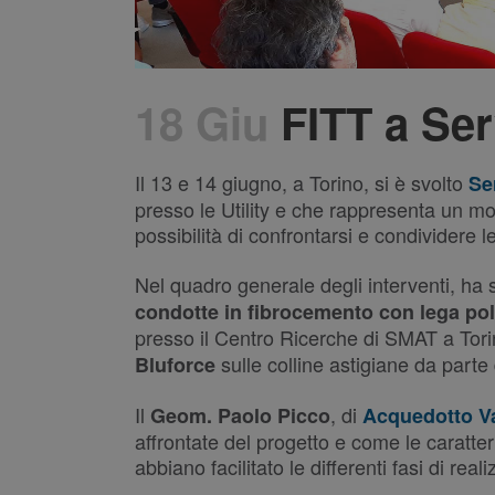
18 Giu
FITT a Ser
Il 13 e 14 giugno, a Torino, si è svolto
Se
presso le Utility e che rappresenta un mom
possibilità di confrontarsi e condividere 
Nel quadro generale degli interventi, ha 
condotte in fibrocemento con lega po
presso il Centro Ricerche di SMAT a Torino
sulle colline astigiane da parte
Bluforce
Il
, di
Geom. Paolo Picco
Acquedotto Va
affrontate del progetto e come le caratte
abbiano facilitato le differenti fasi di real