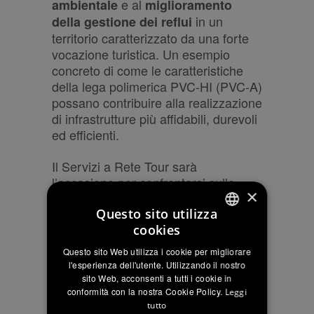
e al
ambientale
miglioramento
in un
della gestione dei reflui
territorio caratterizzato da una forte
vocazione turistica. Un esempio
concreto di come le caratteristiche
della lega polimerica PVC-HI (PVC-A)
possano contribuire alla realizzazione
di infrastrutture più affidabili, durevoli
ed efficienti.
Il Servizi a Rete Tour sarà
l’occasione per confrontarsi sulle
×
sfide che attendono il settore nei
Questo sito utilizza
prossimi anni.
cookies
ITALIAN
ti aspetta allo
per
FITT
stand 69
Questo sito Web utilizza i cookie per migliorare
ENGLISH
conoscere da vicino le più recenti
l'esperienza dell'utente. Utilizzando il nostro
innovazioni di FITT dedicate al
sito Web, acconsenti a tutti i cookie in
FRENCH
conformità con la nostra Cookie Policy.
Leggi
mondo delle infrastrutture.
tutto