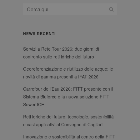
utilizzato per
pubblicità.
distinguere
utenti unici
assegnando un
numero
generato in
modo casuale
come
NEWS RECENTI
identificatore
del cliente. È
incluso in ogni
Servizi a Rete Tour 2026: due giorni di
richiesta di
pagina in un
confronto sulle reti idriche del futuro
sito e utilizzato
per calcolare i
dati di visitatori,
Georeferenziazione e riutilizzo delle acque: le
sessioni e
campagne per i
novità di gamma presenti a IFAT 2026
rapporti di
analisi dei siti.
Carrefour de l’Eau 2026: FITT presente con il
Sistema Bluforce e la nuova soluzione FITT
Sewer ICE
Reti idriche del futuro: tecnologie, sostenibilità
e casi applicativi al Convegno di Cagliari
Innovazione e sostenibilità al centro della FITT