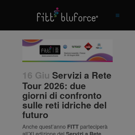
16 Giu
Servizi a Rete
Tour 2026: due
giorni di confronto
sulle reti idriche del
futuro
Anche quest’anno
parteciperà
FITT
all’XI edizione del
Servizi a Rete