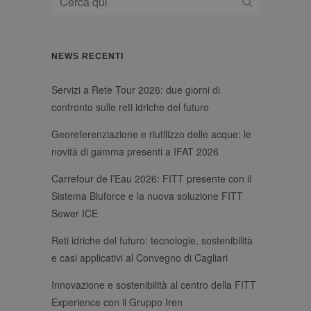
_ga
1 anno 1
Questo nome di
Google LLC
che garantisce il
mese
cookie è
.fitt.com
corretto
associato a
funzionamento
Google
di questo sito
Universal
Web.
Analytics, che è
_TA_TRACKING
fitt-
1 anno 1
Questo cookie
NEWS RECENTI
un
cdn.thron.com
mese
viene utilizzato
aggiornamento
per monitorare
significativo del
il
servizio di
Servizi a Rete Tour 2026: due giorni di
comportamento
analisi più
dell'utente per
confronto sulle reti idriche del futuro
comunemente
migliorare la
utilizzato da
pertinenza delle
Google. Questo
raccomandazioni
Georeferenziazione e riutilizzo delle acque: le
cookie viene
di prodotto e
utilizzato per
pubblicità.
novità di gamma presenti a IFAT 2026
distinguere
utenti unici
assegnando un
Carrefour de l’Eau 2026: FITT presente con il
numero
Sistema Bluforce e la nuova soluzione FITT
generato in
modo casuale
Sewer ICE
come
identificatore
del cliente. È
Reti idriche del futuro: tecnologie, sostenibilità
incluso in ogni
richiesta di
e casi applicativi al Convegno di Cagliari
pagina in un
sito e utilizzato
per calcolare i
Innovazione e sostenibilità al centro della FITT
dati di visitatori,
Experience con il Gruppo Iren
sessioni e