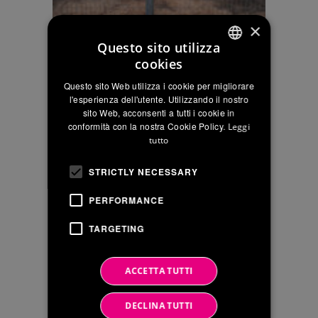
×
Questo sito utilizza
cookies
Sei interessato ad
ITALIAN
Questo sito Web utilizza i cookie per migliorare
una fornitura?
ENGLISH
l'esperienza dell'utente. Utilizzando il nostro
Richiedi il listino
sito Web, acconsenti a tutti i cookie in
FRENCH
prezzi
conformità con la nostra Cookie Policy.
Leggi
tutto
STRICTLY NECESSARY
PERFORMANCE
Nome
TARGETING
Cognome
ACCETTA TUTTI
Azienda
DECLINA TUTTI