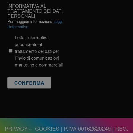
INFORMATIVA
INFORMATIVA AL
AL
TRATTAMENTO DEI DATI
PERSONALI
TRATTAMENTO
Per maggiori informazioni:
Leggi
DEI
l’informativa
DATI
PERSONALI
Letta l’informativa
acconsento al
trattamento dei dati per
l’invio di comunicazioni
marketing e commerciali
PRIVACY
–
COOKIES
| P.IVA 00162620249 | REG.