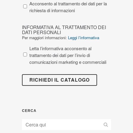
DATI
Acconsento al trattamento dei dati per la
SEZIONE
richiesta di informazioni
“CONTATTI”
DEL
INFORMATIVA
INFORMATIVA AL TRATTAMENTO DEI
SITO”
AL
DATI PERSONALI
come
TRATTAMENTO
Per maggiori informazioni:
Leggi l’informativa
da
DEI
Letta l’informativa acconsento al
Reg
DATI
trattamento dei dati per l’invio di
UE
PERSONALI
comunicazioni marketing e commerciali
2016/679
CERCA