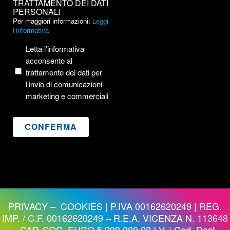
AL
TRATTAMENTO DEI DATI
PERSONALI
TRATTAMENTO
Per maggiori informazioni:
Leggi
DEI
l’informativa
DATI
PERSONALI
Letta l’informativa
acconsento al
trattamento dei dati per
l’invio di comunicazioni
marketing e commerciali
PRIVACY
–
COOKIES
| P.IVA 00162620249 | REG.
IMP. / C.F. 00162620249 – R.E.A. VICENZA N. 113648
– CAP. SOC. EURO 5.200.000,00 I.V. | Cod. Dest.