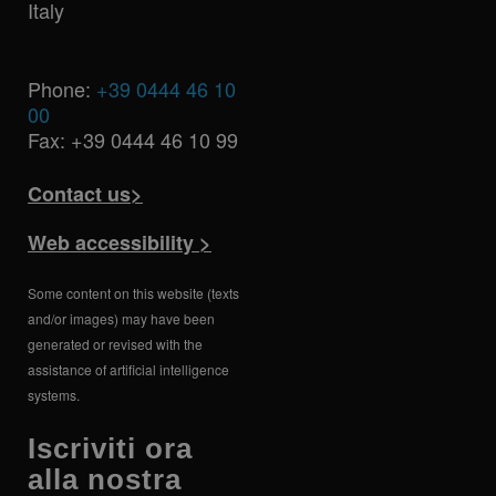
Italy
utilizzato da
pertinenza delle
Google. Questo
raccomandazioni
cookie viene
di prodotto e
utilizzato per
pubblicità.
distinguere
utenti unici
Phone:
+39 0444 46 10
assegnando un
00
numero
generato in
Fax: +39 0444 46 10 99
modo casuale
come
identificatore
Contact us>
del cliente. È
incluso in ogni
richiesta di
Web accessibility >
pagina in un
sito e utilizzato
per calcolare i
dati di visitatori,
Some content on this website (texts
sessioni e
campagne per i
and/or images) may have been
rapporti di
generated or revised with the
analisi dei siti.
assistance of artificial intelligence
systems.
Iscriviti ora
alla nostra