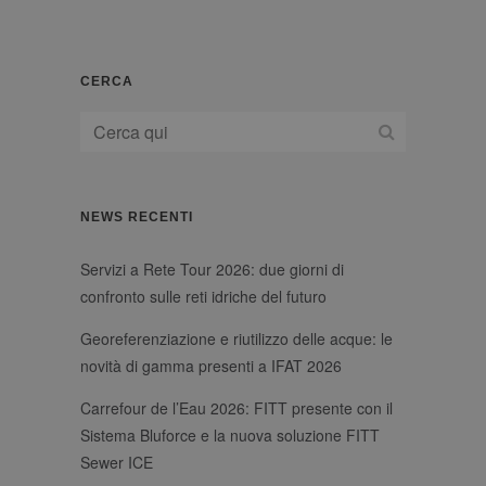
Strictly necessary cookies allow core website
functionality such as user login and account
management. The website cannot be used
properly without strictly necessary cookies.
CERCA
Provider
Name
/
Expiration
Description
Domain
li_gc
6 mesi
Utilizzato per
LinkedIn
memorizzare il
Corporation
consenso
.linkedin.com
dell'ospite
all'uso dei
NEWS RECENTI
cookie per scopi
non essenziali
_GRECAPTCHA
6 mesi
Google
Google LLC
Servizi a Rete Tour 2026: due giorni di
reCAPTCHA
www.google.com
imposta un
confronto sulle reti idriche del futuro
cookie
necessario
(_GRECAPTCHA)
Georeferenziazione e riutilizzo delle acque: le
quando viene
novità di gamma presenti a IFAT 2026
eseguito allo
scopo di fornire
la sua analisi dei
Carrefour de l’Eau 2026: FITT presente con il
rischi.
Sistema Bluforce e la nuova soluzione FITT
Sewer ICE