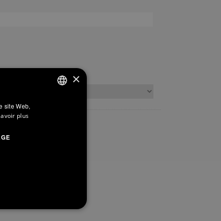
Pays
×
re site Web,
ITALIAN
savoir plus
ENGLISH
AGE
FRENCH