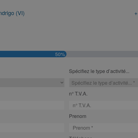
drigo (VI)
+
50%
Spécifiez le type d’activité...
n° T.V.A.
Prenom