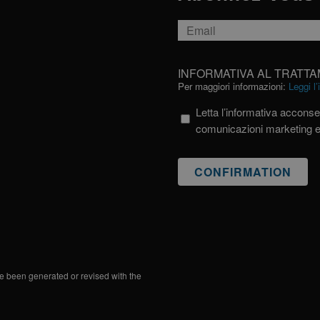
unici assegnan
raccomandazion
modo casuale co
Email
È incluso in ogn
e utilizzato per 
*
sessioni e camp
dei siti.
INFORMATIVA
INFORMATIVA AL TRATTA
AL
Per maggiori informazioni:
Leggi l
TRATTAMENTO
Letta l’informativa acconsen
DEI
comunicazioni marketing 
DATI
PERSONALI
e been generated or revised with the