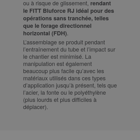
Nom
Expiration
Description
ou à risque de glissement,
rendant
Domaine
le FITT Bluforce RJ idéal pour des
li_gc
6 mois
Utilizzato per
LinkedIn
memorizzare il
Corporation
opérations sans tranchée, telles
consenso
.linkedin.com
dell'ospite
que le forage directionnel
all'uso dei
.
horizontal (FDH)
cookie per scopi
non essenziali
L’assemblage se produit pendant
_GRECAPTCHA
6 mois
Google
Google LLC
reCAPTCHA
www.google.com
l’entraînement du tube et l’impact sur
imposta un
cookie
le chantier est minimisé. La
necessario
manipulation est également
(_GRECAPTCHA)
quando viene
beaucoup plus facile qu’avec les
eseguito allo
scopo di fornire
matériaux utilisés dans ces types
la sua analisi dei
d’application jusqu’à présent, tels que
rischi.
l’acier, la fonte ou le polyéthylène
(plus lourds et plus difficiles à
déplacer).
/
Nom
Expiration
Description
Domaine
/
_ga_XP3VHZZBWG
.fitt.com
1 an 1 mois
Questo cookie
Nom
Expiration
Description
Domaine
viene utilizzato