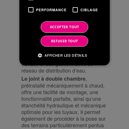
traditionnels et constitue souvent, la
seule solution pour contourner les
PERFORMANCE
CIBLAGE
obstacles inamovibles sur les
chantiers traditionnels.
ACCEPTER TOUT
est un tuyau
FITT Bluforce RJ
thermoplastique de FITT doté d’un
REFUSER TOUT
joint mécanique et hydraulique
qui répond aux besoins des
intégré
AFFICHER LES DÉTAILS
concepteurs, des entrepreneurs de
travaux et des gestionnaires de
réseau de distribution d’eau.
,
Strictement nécessaires
Performance
Le joint à double chambre
préinstallé mécaniquement à chaud,
Ciblage
offre une facilité de montage, une
Les cookies strictement nécessaires habilitent
fonctionnalité parfaite, ainsi qu’une
des fonctionnalités de base du site Web telles
étanchéité hydraulique et mécanique
que la connexion des utilisateurs et la gestion
des comptes. Le site Web ne peut pas être utilisé
optimale pour les tuyaux. Il permet
correctement sans les cookies strictement
également de procéder à la pose sur
nécessaires.
des terrains particulièrement pentus
/