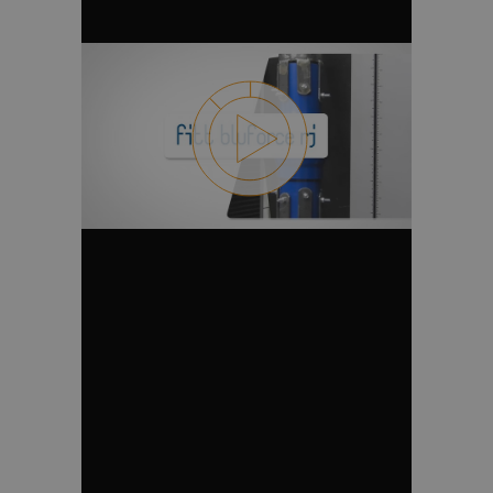
generato in
modo casuale
come
identificatore
del cliente. È
incluso in ogni
richiesta di
pagina in un
sito e utilizzato
per calcolare i
dati di visitatori,
sessioni e
campagne per i
rapporti di
analisi dei siti.