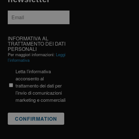
Email
*
INFORMATIVA
INFORMATIVA AL
AL
TRATTAMENTO DEI DATI
PERSONALI
TRATTAMENTO
Per maggiori informazioni:
Leggi
DEI
l’informativa
DATI
PERSONALI
Letta l’informativa
acconsento al
trattamento dei dati per
l’invio di comunicazioni
marketing e commerciali