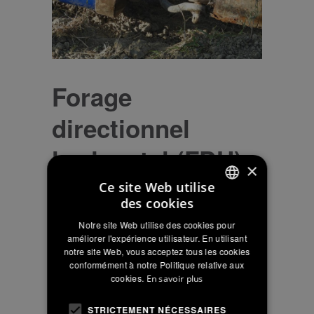
Forage
directionnel
horizontal (FDH)
×
Ce site Web utilise
des cookies
ITALIAN
Le
Forage Directionnel Horizontal
Notre site Web utilise des cookies pour
ENGLISH
est une technologie trenchless
améliorer l'expérience utilisateur. En utilisant
adaptée à l’installation de nouvelles
notre site Web, vous acceptez tous les cookies
FRENCH
conformément à notre Politique relative aux
canalisations sans excavation. Le
cookies.
En savoir plus
HDD réduit considérablement les
perturbations sur les sites
STRICTEMENT NÉCESSAIRES