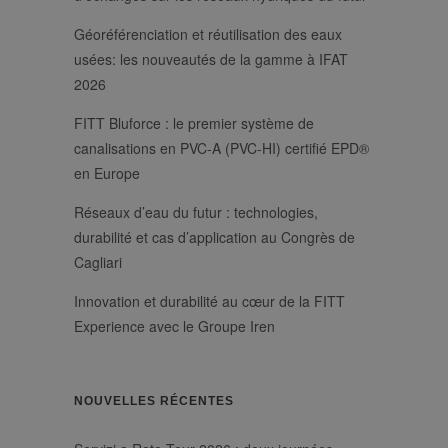
modo casuale
come
identificatore
Géoréférenciation et réutilisation des eaux
del cliente. È
usées: les nouveautés de la gamme à IFAT
incluso in ogni
richiesta di
2026
pagina in un
sito e utilizzato
per calcolare i
FITT Bluforce : le premier système de
dati di visitatori,
sessioni e
canalisations en PVC-A (PVC-HI) certifié EPD®
campagne per i
rapporti di
en Europe
analisi dei siti.
Réseaux d’eau du futur : technologies,
durabilité et cas d’application au Congrès de
Cagliari
Innovation et durabilité au cœur de la FITT
Experience avec le Groupe Iren
NOUVELLES RÉCENTES