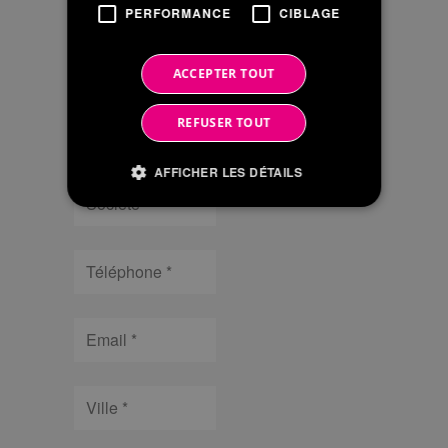
PERFORMANCE
CIBLAGE
Nom
ACCEPTER TOUT
Prénom
REFUSER TOUT
AFFICHER LES DÉTAILS
Société
Strictement nécessaires
Performance
Téléphone
Ciblage
Les cookies strictement nécessaires habilitent
Email
des fonctionnalités de base du site Web telles
que la connexion des utilisateurs et la gestion
des comptes. Le site Web ne peut pas être utilisé
correctement sans les cookies strictement
Ville
nécessaires.
/
Nom
Expiration
Description
Domaine