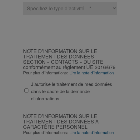
type
li_gc
6 mois
Utilizzato per
LinkedIn
memorizzare il
d’activité
Corporation
consenso
.linkedin.com
dell'ospite
all'uso dei
cookie per scopi
non essenziali
_GRECAPTCHA
6 mois
Google
Google LLC
CAPTCHA
reCAPTCHA
www.google.com
imposta un
NOTE
cookie
NOTE D’INFORMATION SUR LE
necessario
D’INFORMATION
TRAITEMENT DES DONNÉES
(_GRECAPTCHA)
SECTION « CONTACTS » DU SITE
SUR
quando viene
eseguito allo
conformément au règlement UE 2016/679
LE
scopo di fornire
Pour plus d’informations:
Lire la note d’information
la sua analisi dei
TRAITEMENT
rischi.
DES
J’autorise le traitement de mes données
DONNÉES
dans le cadre de la demande
SECTION
d’informations
«
CONTACTS
NOTE
NOTE D’INFORMATION SUR LE
/
Nom
Expiration
Description
»
D’INFORMATION
Domaine
TRAITEMENT DES DONNÉES À
/
DU
CARACTÈRE PERSONNEL
SUR
_ga_XP3VHZZBWG
.fitt.com
1 an 1 mois
Questo cookie
Nom
Expiration
Description
Domaine
viene utilizzato
Pour plus d’informations:
Lire la note d’information
SITE
LE
da Google
bcookie
1 an
Si tratta di un
Microsoft