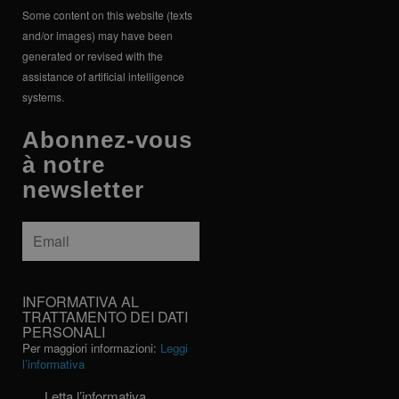
Some content on this website (texts
and/or images) may have been
generated or revised with the
assistance of artificial intelligence
systems.
Abonnez-vous
à notre
newsletter
Email
*
INFORMATIVA
INFORMATIVA AL
AL
TRATTAMENTO DEI DATI
PERSONALI
TRATTAMENTO
Per maggiori informazioni:
Leggi
DEI
l’informativa
DATI
PERSONALI
Letta l’informativa