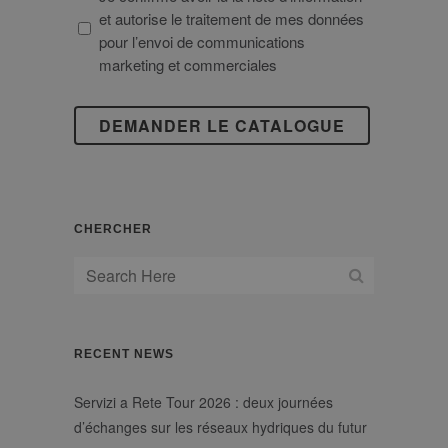
au
DES
et autorise le traitement de mes données
règlement
DONNÉES
pour l’envoi de communications
UE
À
marketing et commerciales
2016/679
CARACTÈRE
PERSONNEL
CHERCHER
RECENT NEWS
Servizi a Rete Tour 2026 : deux journées
d’échanges sur les réseaux hydriques du futur