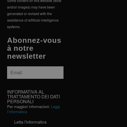
Some content on this website (texts
and/or images) may have been
generated or revised with the
assistance of artificial intelligence
systems.
Abonnez-vous
à notre
newsletter
Email
*
INFORMATIVA
INFORMATIVA AL
AL
TRATTAMENTO DEI DATI
PERSONALI
TRATTAMENTO
Per maggiori informazioni:
Leggi
DEI
l’informativa
DATI
PERSONALI
Letta l’informativa