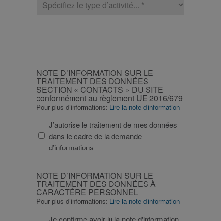
d’activité
CAPTCHA
NOTE
NOTE D’INFORMATION SUR LE
D’INFORMATION
TRAITEMENT DES DONNÉES
SECTION « CONTACTS » DU SITE
SUR
conformément au règlement UE 2016/679
LE
Pour plus d’informations:
Lire la note d’information
TRAITEMENT
DES
J’autorise le traitement de mes données
DONNÉES
dans le cadre de la demande
SECTION
d’informations
«
CONTACTS
NOTE
NOTE D’INFORMATION SUR LE
»
D’INFORMATION
TRAITEMENT DES DONNÉES À
DU
CARACTÈRE PERSONNEL
SUR
Pour plus d’informations:
Lire la note d’information
SITE
LE
conformément
TRAITEMENT
Je confirme avoir lu la note d'information