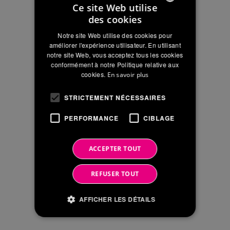
d’échanges sur les réseaux hydriques du futur
Ce site Web utilise
des cookies
ITALIAN
Géoréférenciation et réutilisation des eaux
Notre site Web utilise des cookies pour
usées: les nouveautés de la gamme à IFAT
ENGLISH
améliorer l'expérience utilisateur. En utilisant
2026
notre site Web, vous acceptez tous les cookies
FRENCH
conformément à notre Politique relative aux
FITT Bluforce : le premier système de
cookies.
En savoir plus
canalisations en PVC-A (PVC-HI) certifié EPD®
en Europe
STRICTEMENT NÉCESSAIRES
Réseaux d’eau du futur : technologies,
PERFORMANCE
CIBLAGE
durabilité et cas d’application au Congrès de
Cagliari
ACCEPTER TOUT
Innovation et durabilité au cœur de la FITT
REFUSER TOUT
Experience avec le Groupe Iren
AFFICHER LES DÉTAILS
NOUVELLES ARCHIVES