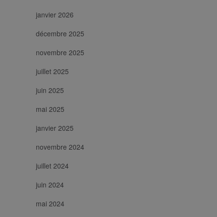
del cliente. È
incluso in ogni
janvier 2026
richiesta di
pagina in un
sito e utilizzato
décembre 2025
per calcolare i
dati di visitatori,
sessioni e
novembre 2025
campagne per i
rapporti di
juillet 2025
analisi dei siti.
juin 2025
mai 2025
janvier 2025
novembre 2024
juillet 2024
juin 2024
mai 2024