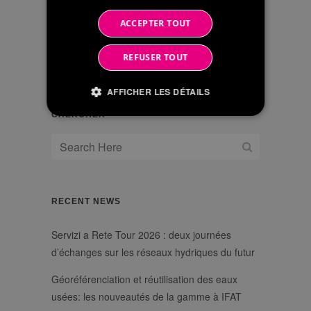
marketing et commerciales
2016/679
CARACTÈRE
ACCEPTER TOUT
PERSONNEL
REFUSER TOUT
AFFICHER LES DÉTAILS
CHERCHER
Strictement nécessaires
Performance
Ciblage
Les cookies strictement nécessaires habilitent
des fonctionnalités de base du site Web telles
RECENT NEWS
que la connexion des utilisateurs et la gestion
des comptes. Le site Web ne peut pas être utilisé
Servizi a Rete Tour 2026 : deux journées
correctement sans les cookies strictement
nécessaires.
d’échanges sur les réseaux hydriques du futur
/
Nom
Expiration
Description
Domaine
Géoréférenciation et réutilisation des eaux
li_gc
6 mois
Utilizzato per
LinkedIn
usées: les nouveautés de la gamme à IFAT
memorizzare il
Corporation