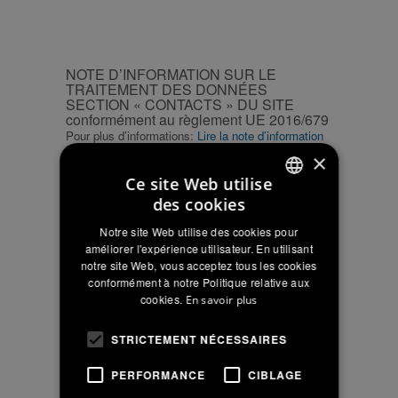
CAPTCHA
NOTE
NOTE D’INFORMATION SUR LE
D’INFORMATION
TRAITEMENT DES DONNÉES
SECTION « CONTACTS » DU SITE
SUR
conformément au règlement UE 2016/679
LE
Pour plus d’informations:
Lire la note d’information
TRAITEMENT
×
DES
J’autorise le traitement de mes données
Ce site Web utilise
DONNÉES
dans le cadre de la demande
des cookies
SECTION
d’informations
ITALIAN
«
Notre site Web utilise des cookies pour
ENGLISH
CONTACTS
NOTE
améliorer l'expérience utilisateur. En utilisant
NOTE D’INFORMATION SUR LE
notre site Web, vous acceptez tous les cookies
»
D’INFORMATION
TRAITEMENT DES DONNÉES À
FRENCH
conformément à notre Politique relative aux
DU
CARACTÈRE PERSONNEL
SUR
cookies.
En savoir plus
Pour plus d’informations:
Lire la note d’information
SITE
LE
conformément
TRAITEMENT
Je confirme avoir lu la note d'information
STRICTEMENT NÉCESSAIRES
au
DES
et autorise le traitement de mes données
règlement
DONNÉES
PERFORMANCE
CIBLAGE
pour l’envoi de communications
UE
À