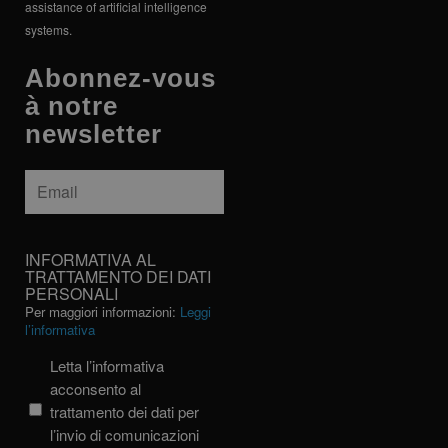
assistance of artificial intelligence
systems.
Abonnez-vous
à notre
newsletter
Email
*
INFORMATIVA
INFORMATIVA AL
AL
TRATTAMENTO DEI DATI
PERSONALI
TRATTAMENTO
Per maggiori informazioni:
Leggi
DEI
l’informativa
DATI
PERSONALI
Letta l’informativa
acconsento al
trattamento dei dati per
l’invio di comunicazioni