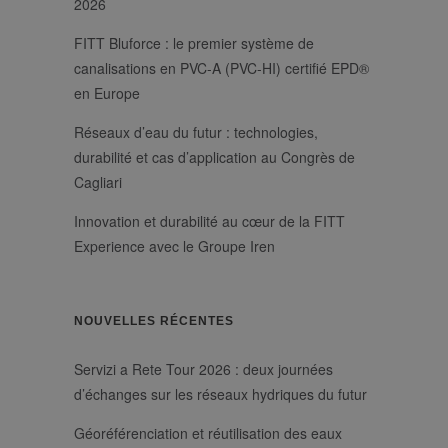
consenso
2026
.linkedin.com
dell'ospite
all'uso dei
FITT Bluforce : le premier système de
cookie per scopi
non essenziali
canalisations en PVC-A (PVC-HI) certifié EPD®
_GRECAPTCHA
6 mois
Google
Google LLC
reCAPTCHA
www.google.com
en Europe
imposta un
cookie
necessario
Réseaux d’eau du futur : technologies,
(_GRECAPTCHA)
durabilité et cas d’application au Congrès de
quando viene
eseguito allo
Cagliari
scopo di fornire
la sua analisi dei
rischi.
Innovation et durabilité au cœur de la FITT
Experience avec le Groupe Iren
NOUVELLES RÉCENTES
/
Nom
Expiration
Description
Domaine
/
Servizi a Rete Tour 2026 : deux journées
_ga_XP3VHZZBWG
.fitt.com
1 an 1 mois
Questo cookie
Nom
Expiration
Description
Domaine
viene utilizzato
d’échanges sur les réseaux hydriques du futur
da Google
bcookie
1 an
Si tratta di un
Microsoft
Analytics per
cookie di prima
Corporation
mantenere lo
parte di
.linkedin.com
Géoréférenciation et réutilisation des eaux
stato della
Microsoft MSN