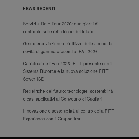
Provider
Name
/
Expiration
Description
NEWS RECENTI
Domain
li_gc
6 mesi
Utilizzato per
LinkedIn
memorizzare il
Corporation
Servizi a Rete Tour 2026: due giorni di
consenso
.linkedin.com
dell'ospite
confronto sulle reti idriche del futuro
all'uso dei
cookie per scopi
Georeferenziazione e riutilizzo delle acque: le
non essenziali
_GRECAPTCHA
6 mesi
Google
Google LLC
novità di gamma presenti a IFAT 2026
reCAPTCHA
www.google.com
imposta un
cookie
Carrefour de l’Eau 2026: FITT presente con il
necessario
(_GRECAPTCHA)
Sistema Bluforce e la nuova soluzione FITT
quando viene
eseguito allo
Sewer ICE
scopo di fornire
la sua analisi dei
Reti idriche del futuro: tecnologie, sostenibilità
rischi.
e casi applicativi al Convegno di Cagliari
Innovazione e sostenibilità al centro della FITT
Experience con il Gruppo Iren
Provider
Name
/
Provider
Expiration
Description
Name
Domain
/
Expiration
Description
Domain