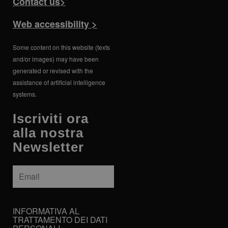
Contact us>
assegnando un
numero
generato in
Web accessibility >
modo casuale
come
identificatore
del cliente. È
Some content on this website (texts
incluso in ogni
richiesta di
and/or images) may have been
pagina in un
generated or revised with the
sito e utilizzato
per calcolare i
assistance of artificial intelligence
dati di visitatori,
systems.
sessioni e
campagne per i
rapporti di
Iscriviti ora
analisi dei siti.
alla nostra
Newsletter
Email
*
INFORMATIVA
INFORMATIVA AL
AL
TRATTAMENTO DEI DATI