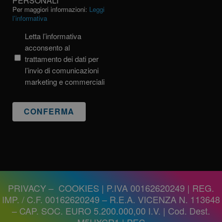
PERSONALI
TRATTAMENTO
Per maggiori informazioni:
Leggi
DEI
l’informativa
DATI
PERSONALI
Letta l’informativa
acconsento al
trattamento dei dati per
l’invio di comunicazioni
marketing e commerciali
PRIVACY
–
COOKIES
| P.IVA 00162620249 | REG.
IMP. / C.F. 00162620249 – R.E.A. VICENZA N. 113648
– CAP. SOC. EURO 5.200.000,00 I.V. | Cod. Dest.
M5UXCR1 |
PEC