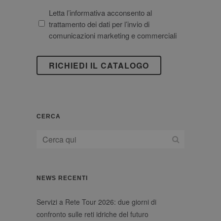
da
DEI
Letta l’informativa acconsento al
Reg
DATI
trattamento dei dati per l’invio di
UE
PERSONALI
comunicazioni marketing e commerciali
2016/679
CERCA
NEWS RECENTI
Servizi a Rete Tour 2026: due giorni di
confronto sulle reti idriche del futuro