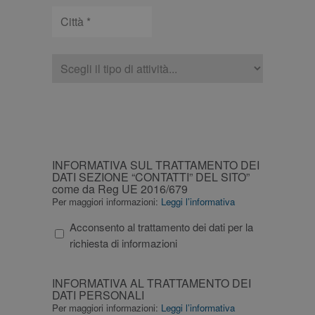
Città
Tipologia
CAPTCHA
INFORMATIVA
INFORMATIVA SUL TRATTAMENTO DEI
SUL
DATI SEZIONE “CONTATTI” DEL SITO”
come da Reg UE 2016/679
TRATTAMENTO
Per maggiori informazioni:
Leggi l’informativa
DEI
DATI
Acconsento al trattamento dei dati per la
SEZIONE
richiesta di informazioni
“CONTATTI”
DEL
INFORMATIVA
INFORMATIVA AL TRATTAMENTO DEI
SITO”
AL
DATI PERSONALI
come
TRATTAMENTO
Per maggiori informazioni:
Leggi l’informativa