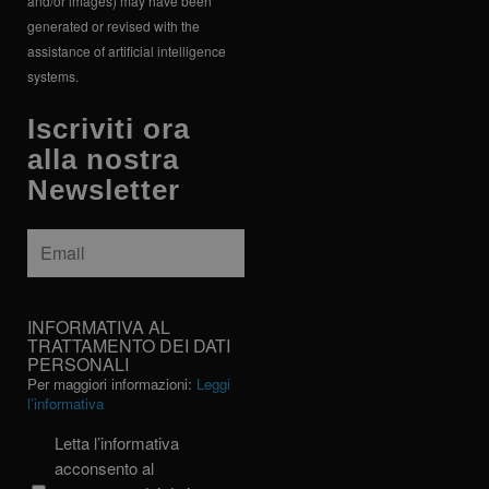
and/or images) may have been
generated or revised with the
assistance of artificial intelligence
systems.
Iscriviti ora
alla nostra
Newsletter
Email
*
INFORMATIVA
INFORMATIVA AL
AL
TRATTAMENTO DEI DATI
PERSONALI
TRATTAMENTO
Per maggiori informazioni:
Leggi
DEI
l’informativa
DATI
PERSONALI
Letta l’informativa
acconsento al