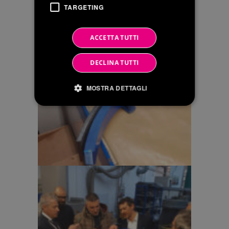
TARGETING
ACCETTA TUTTI
DECLINA TUTTI
MOSTRA DETTAGLI
Strictly necessary
Performance
Targeting
Strictly necessary cookies allow core website
functionality such as user login and account
management. The website cannot be used
properly without strictly necessary cookies.
Provider
Name
/
Expiration
Description
Domain
li_gc
6 mesi
Utilizzato per
LinkedIn