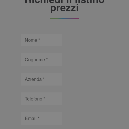
come
prezzi
identificatore
del cliente. È
incluso in ogni
richiesta di
pagina in un
sito e utilizzato
per calcolare i
dati di visitatori,
Nome
sessioni e
campagne per i
rapporti di
analisi dei siti.
Cognome
Azienda
Telefono
Email