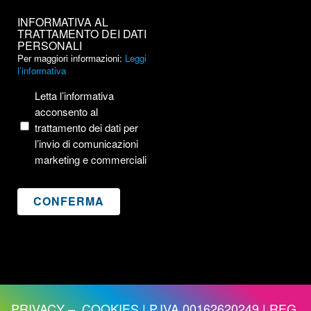
INFORMATIVA
INFORMATIVA AL
AL
TRATTAMENTO DEI DATI
PERSONALI
TRATTAMENTO
Per maggiori informazioni:
Leggi
DEI
l’informativa
DATI
PERSONALI
Letta l’informativa
acconsento al
trattamento dei dati per
l’invio di comunicazioni
marketing e commerciali
PRIVACY
–
COOKIES
| P.IVA 00162620249 | REG.