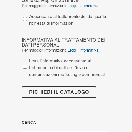
come da Reg UE 2016/679
TRATTAMENTO
Per maggiori informazioni:
Leggi l’informativa
DEI
DATI
Acconsento al trattamento dei dati per la
SEZIONE
richiesta di informazioni
“CONTATTI”
DEL
INFORMATIVA
INFORMATIVA AL TRATTAMENTO DEI
SITO”
AL
DATI PERSONALI
come
TRATTAMENTO
Per maggiori informazioni:
Leggi l’informativa
da
DEI
Letta l’informativa acconsento al
Reg
DATI
trattamento dei dati per l’invio di
UE
PERSONALI
comunicazioni marketing e commerciali
2016/679
CERCA