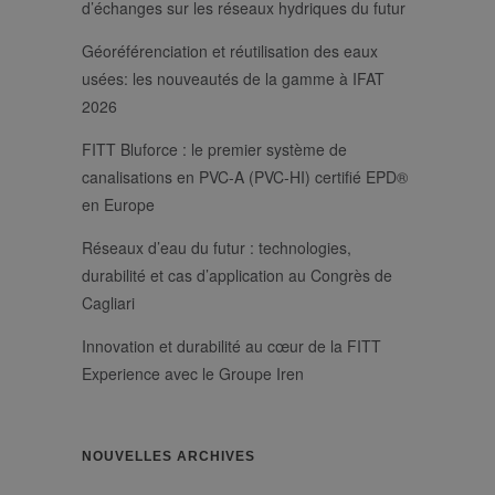
d’échanges sur les réseaux hydriques du futur
Strictement nécessaires
Performance
Ciblage
Géoréférenciation et réutilisation des eaux
usées: les nouveautés de la gamme à IFAT
Les cookies strictement nécessaires habilitent
2026
des fonctionnalités de base du site Web telles
que la connexion des utilisateurs et la gestion
des comptes. Le site Web ne peut pas être utilisé
FITT Bluforce : le premier système de
correctement sans les cookies strictement
canalisations en PVC-A (PVC-HI) certifié EPD®
nécessaires.
en Europe
/
Nom
Expiration
Description
Domaine
Réseaux d’eau du futur : technologies,
li_gc
6 mois
Utilizzato per
LinkedIn
memorizzare il
Corporation
durabilité et cas d’application au Congrès de
consenso
.linkedin.com
dell'ospite
Cagliari
all'uso dei
cookie per scopi
Innovation et durabilité au cœur de la FITT
non essenziali
_GRECAPTCHA
6 mois
Google
Google LLC
Experience avec le Groupe Iren
reCAPTCHA
www.google.com
imposta un
cookie
necessario
(_GRECAPTCHA)
quando viene
NOUVELLES ARCHIVES
eseguito allo
scopo di fornire