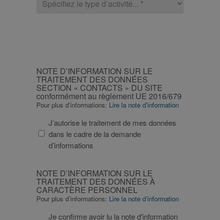
d’activité
CAPTCHA
NOTE
NOTE D’INFORMATION SUR LE
D’INFORMATION
TRAITEMENT DES DONNÉES
SECTION « CONTACTS » DU SITE
SUR
conformément au règlement UE 2016/679
LE
Pour plus d’informations:
Lire la note d’information
TRAITEMENT
DES
J’autorise le traitement de mes données
DONNÉES
dans le cadre de la demande
SECTION
d’informations
«
CONTACTS
NOTE
NOTE D’INFORMATION SUR LE
»
D’INFORMATION
TRAITEMENT DES DONNÉES À
DU
CARACTÈRE PERSONNEL
SUR
Pour plus d’informations:
Lire la note d’information
SITE
LE
conformément
TRAITEMENT
Je confirme avoir lu la note d'information