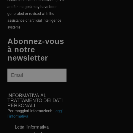
and/or images) may have been
generated or revised with the
assistance of artificial intelligence
systems.
Abonnez-vous
à notre
newsletter
Email
*
INFORMATIVA
INFORMATIVA AL
AL
TRATTAMENTO DEI DATI
PERSONALI
TRATTAMENTO
Per maggiori informazioni:
Leggi
DEI
l’informativa
DATI
PERSONALI
Letta l’informativa