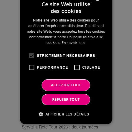
Ce site Web utilise
Géoréférenciation et réutilisation des eaux
des cookies
usées: les nouveautés de la gamme à IFAT
ITALIAN
2026
Notre site Web utilise des cookies pour
ENGLISH
améliorer l'expérience utilisateur. En utilisant
FITT Bluforce : le premier système de
notre site Web, vous acceptez tous les cookies
FRENCH
conformément à notre Politique relative aux
canalisations en PVC-A (PVC-HI) certifié EPD®
cookies.
En savoir plus
en Europe
STRICTEMENT NÉCESSAIRES
Réseaux d’eau du futur : technologies,
durabilité et cas d’application au Congrès de
PERFORMANCE
CIBLAGE
Cagliari
Innovation et durabilité au cœur de la FITT
ACCEPTER TOUT
Experience avec le Groupe Iren
REFUSER TOUT
NOUVELLES RÉCENTES
AFFICHER LES DÉTAILS
Servizi a Rete Tour 2026 : deux journées