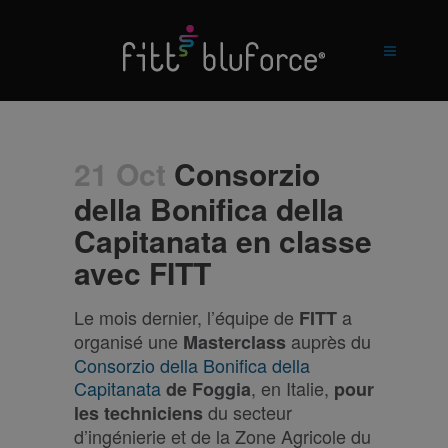
21 Oct
Consorzio
della Bonifica della
Capitanata en classe
avec FITT
Le mois dernier, l’équipe de
a
FITT
organisé une
auprès du
Masterclass
Consorzio della Bonifica della
Capitanata
, en Italie,
de Foggia
pour
du secteur
les techniciens
d’ingénierie et de la Zone Agricole du