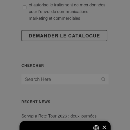
au
DES
et autorise le traitement de mes données
règlement
DONNÉES
pour l’envoi de communications
UE
À
marketing et commerciales
2016/679
CARACTÈRE
PERSONNEL
CHERCHER
RECENT NEWS
Servizi a Rete Tour 2026 : deux journées
d’échanges sur les réseaux hydriques du futur
×