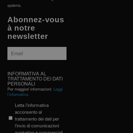
systems.
Abonnez-vous
à notre
newsletter
Email
*
INFORMATIVA
INFORMATIVA AL
AL
TRATTAMENTO DEI DATI
PERSONALI
TRATTAMENTO
Per maggiori informazioni:
Leggi
DEI
l’informativa
DATI
PERSONALI
Letta l’informativa
acconsento al
trattamento dei dati per
l’invio di comunicazioni
marketing e commerciali