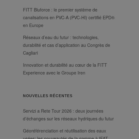
Ciblage
FITT Bluforce : le premier système de
Les cookies strictement nécessaires habilitent
canalisations en PVC-A (PVC-HI) certifié EPD®
des fonctionnalités de base du site Web telles
que la connexion des utilisateurs et la gestion
en Europe
des comptes. Le site Web ne peut pas être utilisé
correctement sans les cookies strictement
Réseaux d’eau du futur : technologies,
nécessaires.
durabilité et cas d’application au Congrès de
/
Nom
Expiration
Description
Cagliari
Domaine
li_gc
6 mois
Utilizzato per
LinkedIn
memorizzare il
Innovation et durabilité au cœur de la FITT
Corporation
consenso
.linkedin.com
Experience avec le Groupe Iren
dell'ospite
all'uso dei
cookie per scopi
non essenziali
_GRECAPTCHA
6 mois
Google
Google LLC
reCAPTCHA
www.google.com
NOUVELLES RÉCENTES
imposta un
cookie
necessario
Servizi a Rete Tour 2026 : deux journées
(_GRECAPTCHA)
quando viene
d’échanges sur les réseaux hydriques du futur
eseguito allo
scopo di fornire
la sua analisi dei
Géoréférenciation et réutilisation des eaux
rischi.
usées: les nouveautés de la gamme à IFAT