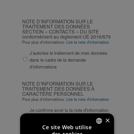
CAPTCHA
NOTE
NOTE D’INFORMATION SUR LE
D’INFORMATION
TRAITEMENT DES DONNÉES
SECTION « CONTACTS » DU SITE
SUR
conformément au règlement UE 2016/679
LE
Pour plus d’informations:
Lire la note d’information
TRAITEMENT
DES
J’autorise le traitement de mes données
DONNÉES
dans le cadre de la demande
SECTION
d’informations
«
CONTACTS
NOTE
NOTE D’INFORMATION SUR LE
»
D’INFORMATION
TRAITEMENT DES DONNÉES À
DU
CARACTÈRE PERSONNEL
SUR
Pour plus d’informations:
Lire la note d’information
SITE
LE
conformément
TRAITEMENT
Je confirme avoir lu la note d'information
au
DES
et autorise le traitement de mes données
×
règlement
DONNÉES
pour l’envoi de communications
Ce site Web utilise
UE
À
marketing et commerciales