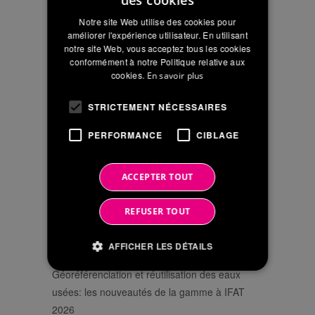
des cookies
2016/679
CARACTÈRE
ITALIAN
PERSONNEL
Notre site Web utilise des cookies pour
ENGLISH
améliorer l'expérience utilisateur. En utilisant
notre site Web, vous acceptez tous les cookies
FRENCH
conformément à notre Politique relative aux
cookies.
En savoir plus
STRICTEMENT NÉCESSAIRES
CHERCHER
PERFORMANCE
CIBLAGE
ACCEPTER TOUT
RECENT NEWS
REFUSER TOUT
Servizi a Rete Tour 2026 : deux journées
d’échanges sur les réseaux hydriques du futur
AFFICHER LES DÉTAILS
Géoréférenciation et réutilisation des eaux
usées: les nouveautés de la gamme à IFAT
Strictement nécessaires
Performance
2026