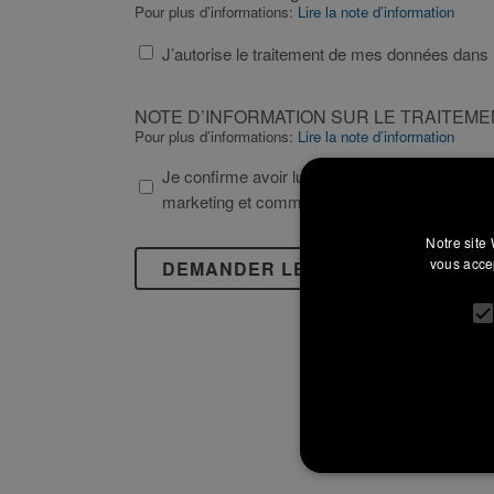
SUR
Pour plus d’informations:
Lire la note d’information
LE
J’autorise le traitement de mes données dans 
TRAITEMENT
DES
NOTE
DONNÉES
NOTE D’INFORMATION SUR LE TRAITE
D’INFORMATION
SECTION
Pour plus d’informations:
Lire la note d’information
SUR
«
Je confirme avoir lu la note d'information et 
LE
CONTACTS
marketing et commerciales
TRAITEMENT
»
DES
DU
Notre site 
DONNÉES
SITE
vous accep
À
conformément
CARACTÈRE
au
PERSONNEL
règlement
UE
2016/679