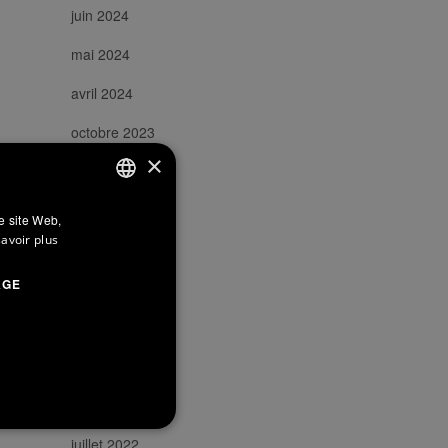
juin 2024
mai 2024
avril 2024
octobre 2023
×
juillet 2023
mai 2023
re site Web,
ITALIAN
savoir plus
avril 2023
ENGLISH
AGE
mars 2023
FRENCH
novembre 2022
octobre 2022
septembre 2022
juillet 2022