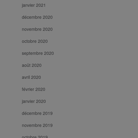
do un numero generato in
i di prodotto e pubblicità.
janvier 2021
me identificatore del cliente.
i richiesta di pagina in un sito
calcolare i dati di visitatori,
décembre 2020
agne per i rapporti di analisi
novembre 2020
octobre 2020
septembre 2020
août 2020
avril 2020
février 2020
janvier 2020
décembre 2019
novembre 2019
octobre 2019