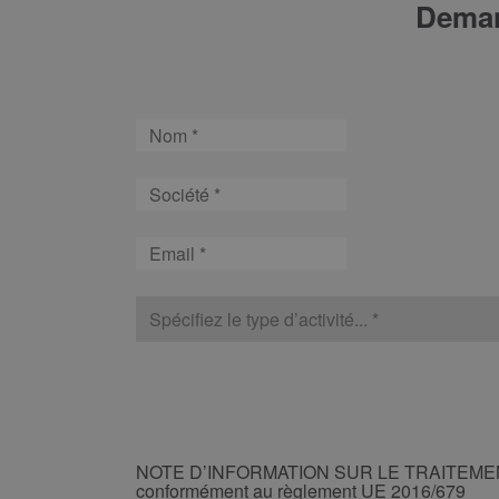
Demand
Nom
Société
Email
type
d’activité
CAPTCHA
NOTE
NOTE D’INFORMATION SUR LE TRAITEME
D’INFORMATION
conformément au règlement UE 2016/679