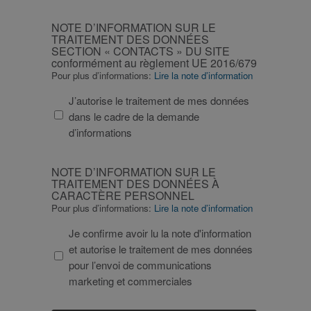
CAPTCHA
NOTE
NOTE D’INFORMATION SUR LE
D’INFORMATION
TRAITEMENT DES DONNÉES
SECTION « CONTACTS » DU SITE
SUR
conformément au règlement UE 2016/679
LE
Pour plus d’informations:
Lire la note d’information
TRAITEMENT
DES
J’autorise le traitement de mes données
DONNÉES
dans le cadre de la demande
SECTION
d’informations
«
CONTACTS
NOTE
NOTE D’INFORMATION SUR LE
»
D’INFORMATION
TRAITEMENT DES DONNÉES À
DU
CARACTÈRE PERSONNEL
SUR
Pour plus d’informations:
Lire la note d’information
SITE
LE
conformément
TRAITEMENT
Je confirme avoir lu la note d'information
au
DES
et autorise le traitement de mes données
règlement
DONNÉES
pour l’envoi de communications
UE
À
marketing et commerciales
2016/679
CARACTÈRE
PERSONNEL