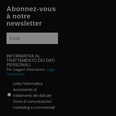
Abonnez-vous
à notre
newsletter
Email
*
INFORMATIVA
INFORMATIVA AL
AL
TRATTAMENTO DEI DATI
PERSONALI
TRATTAMENTO
Per maggiori informazioni:
Leggi
DEI
l’informativa
DATI
PERSONALI
Letta l’informativa
acconsento al
trattamento dei dati per
l’invio di comunicazioni
marketing e commerciali