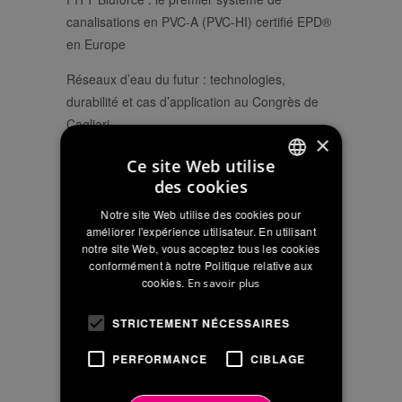
canalisations en PVC-A (PVC-HI) certifié EPD®
en Europe
Réseaux d’eau du futur : technologies,
durabilité et cas d’application au Congrès de
Cagliari
×
Innovation et durabilité au cœur de la FITT
Ce site Web utilise
Experience avec le Groupe Iren
des cookies
ITALIAN
Notre site Web utilise des cookies pour
ENGLISH
améliorer l'expérience utilisateur. En utilisant
notre site Web, vous acceptez tous les cookies
NOUVELLES RÉCENTES
FRENCH
conformément à notre Politique relative aux
cookies.
En savoir plus
Servizi a Rete Tour 2026 : deux journées
d’échanges sur les réseaux hydriques du futur
STRICTEMENT NÉCESSAIRES
Géoréférenciation et réutilisation des eaux
PERFORMANCE
CIBLAGE
usées: les nouveautés de la gamme à IFAT
2026