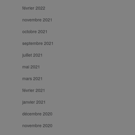
richiesta di
février 2022
pagina in un
sito e utilizzato
per calcolare i
novembre 2021
dati di visitatori,
sessioni e
campagne per i
octobre 2021
rapporti di
analisi dei siti.
septembre 2021
juillet 2021
mai 2021
mars 2021
février 2021
janvier 2021
décembre 2020
novembre 2020