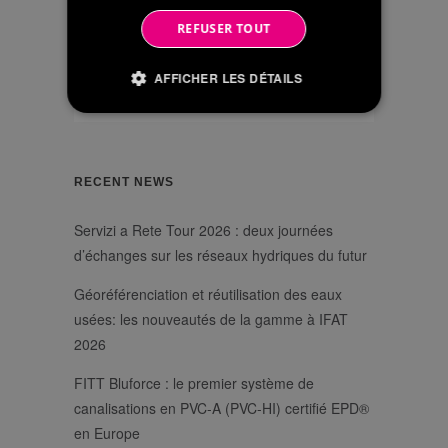
REFUSER TOUT
CHERCHER
AFFICHER LES DÉTAILS
Strictement nécessaires
Performance
Ciblage
RECENT NEWS
Les cookies strictement nécessaires habilitent
Servizi a Rete Tour 2026 : deux journées
des fonctionnalités de base du site Web telles
que la connexion des utilisateurs et la gestion
d’échanges sur les réseaux hydriques du futur
des comptes. Le site Web ne peut pas être utilisé
correctement sans les cookies strictement
Géoréférenciation et réutilisation des eaux
nécessaires.
usées: les nouveautés de la gamme à IFAT
/
Nom
Expiration
Description
2026
Domaine
li_gc
6 mois
Utilizzato per
LinkedIn
memorizzare il
FITT Bluforce : le premier système de
Corporation
consenso
.linkedin.com
canalisations en PVC-A (PVC-HI) certifié EPD®
dell'ospite
all'uso dei
en Europe
cookie per scopi