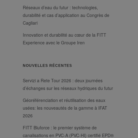
non essenziali
_GRECAPTCHA
6 mois
Google
Google LLC
Réseaux d’eau du futur : technologies,
reCAPTCHA
www.google.com
imposta un
durabilité et cas d’application au Congrès de
cookie
Cagliari
necessario
(_GRECAPTCHA)
quando viene
Innovation et durabilité au cœur de la FITT
eseguito allo
scopo di fornire
Experience avec le Groupe Iren
la sua analisi dei
rischi.
NOUVELLES RÉCENTES
Servizi a Rete Tour 2026 : deux journées
/
Nom
Expiration
Description
d’échanges sur les réseaux hydriques du futur
Domaine
/
_ga_XP3VHZZBWG
.fitt.com
1 an 1 mois
Questo cookie
Nom
Expiration
Description
Domaine
Géoréférenciation et réutilisation des eaux
viene utilizzato
da Google
bcookie
1 an
Si tratta di un
Microsoft
usées: les nouveautés de la gamme à IFAT
Analytics per
cookie di prima
Corporation
mantenere lo
parte di
2026
.linkedin.com
stato della
Microsoft MSN
sessione.
per la
_ga_YZHX4Q86ZE
.fitt.com
1 an 1 mois
Questo cookie
FITT Bluforce : le premier système de
condivisione del
viene utilizzato
contenuto del
canalisations en PVC-A (PVC-HI) certifié EPD®
da Google
sito Web tramite