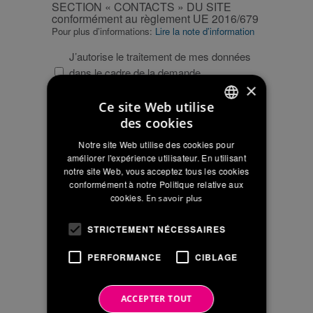
SECTION « CONTACTS » DU SITE
SUR
conformément au règlement UE 2016/679
LE
Pour plus d’informations:
Lire la note d’information
TRAITEMENT
DES
J’autorise le traitement de mes données
DONNÉES
dans le cadre de la demande
×
SECTION
d’informations
«
Ce site Web utilise
CONTACTS
NOTE
des cookies
NOTE D’INFORMATION SUR LE
ITALIAN
»
D’INFORMATION
TRAITEMENT DES DONNÉES À
Notre site Web utilise des cookies pour
DU
CARACTÈRE PERSONNEL
SUR
ENGLISH
améliorer l'expérience utilisateur. En utilisant
Pour plus d’informations:
Lire la note d’information
SITE
LE
notre site Web, vous acceptez tous les cookies
FRENCH
conformément
TRAITEMENT
conformément à notre Politique relative aux
Je confirme avoir lu la note d'information
cookies.
En savoir plus
au
DES
et autorise le traitement de mes données
règlement
DONNÉES
pour l’envoi de communications
STRICTEMENT NÉCESSAIRES
UE
À
marketing et commerciales
2016/679
CARACTÈRE
PERFORMANCE
CIBLAGE
PERSONNEL
ACCEPTER TOUT