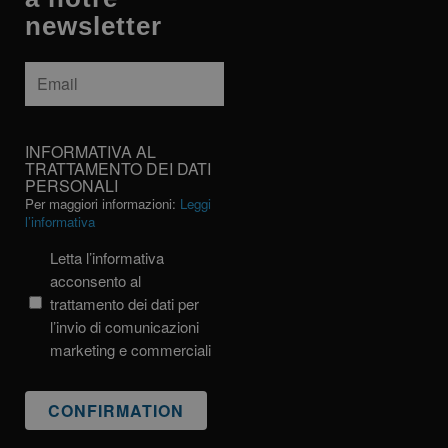
newsletter
Email
*
INFORMATIVA
INFORMATIVA AL
AL
TRATTAMENTO DEI DATI
PERSONALI
TRATTAMENTO
Per maggiori informazioni:
Leggi
DEI
l’informativa
DATI
PERSONALI
Letta l’informativa
acconsento al
trattamento dei dati per
l’invio di comunicazioni
marketing e commerciali