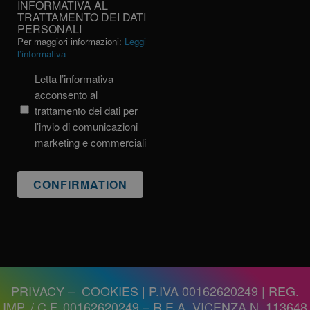
INFORMATIVA AL
AL
TRATTAMENTO DEI DATI
PERSONALI
TRATTAMENTO
Per maggiori informazioni:
Leggi
DEI
l’informativa
DATI
PERSONALI
Letta l’informativa
acconsento al
trattamento dei dati per
l’invio di comunicazioni
marketing e commerciali
PRIVACY
–
COOKIES
| P.IVA 00162620249 | REG.
IMP. / C.F. 00162620249 – R.E.A. VICENZA N. 113648