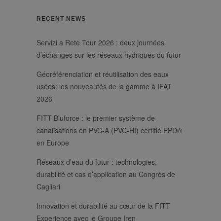
nécessaires.
/
RECENT NEWS
Nom
Expiration
Description
Domaine
li_gc
6 mois
Utilizzato per
LinkedIn
Servizi a Rete Tour 2026 : deux journées
memorizzare il
Corporation
consenso
.linkedin.com
d’échanges sur les réseaux hydriques du futur
dell'ospite
all'uso dei
cookie per scopi
Géoréférenciation et réutilisation des eaux
non essenziali
_GRECAPTCHA
6 mois
Google
Google LLC
usées: les nouveautés de la gamme à IFAT
reCAPTCHA
www.google.com
imposta un
2026
cookie
necessario
FITT Bluforce : le premier système de
(_GRECAPTCHA)
quando viene
canalisations en PVC-A (PVC-HI) certifié EPD®
eseguito allo
scopo di fornire
en Europe
la sua analisi dei
rischi.
Réseaux d’eau du futur : technologies,
durabilité et cas d’application au Congrès de
Cagliari
Innovation et durabilité au cœur de la FITT
/
Nom
Expiration
Description
Experience avec le Groupe Iren
Domaine