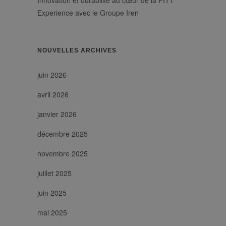
Innovation et durabilité au cœur de la FITT
utenti unici
assegnando un
Experience avec le Groupe Iren
numero
generato in
modo casuale
come
identificatore
NOUVELLES ARCHIVES
del cliente. È
incluso in ogni
richiesta di
pagina in un
juin 2026
sito e utilizzato
per calcolare i
avril 2026
dati di visitatori,
sessioni e
campagne per i
janvier 2026
rapporti di
analisi dei siti.
décembre 2025
novembre 2025
juillet 2025
juin 2025
mai 2025