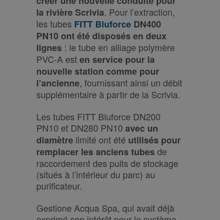
créer une nouvelle conduite pour
. Pour l’extraction,
la rivière Scrivia
les tubes
FITT Bluforce
DN400
PN10 ont été disposés en deux
: le tube en alliage polymère
lignes
PVC-A est
en service pour la
nouvelle station comme pour
, fournissant ainsi un débit
l’ancienne
supplémentaire à partir de la Scrivia.
Les tubes FITT Bluforce DN200
PN10 et DN280 PN10
avec un
limité ont été
diamètre
utilisés pour
de
remplacer les anciens tubes
raccordement des puits de stockage
(situés à l’intérieur du parc) au
purificateur.
Gestione Acqua Spa, qui avait déjà
exprimé son intérêt pour le système