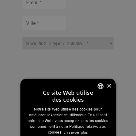
Ville
type
d’activité
CAPTCHA
NOTE
×
NOTE D’INFORMATION SUR LE
D’INFORMATION
TRAITEMENT DES DONNÉES
Ce site Web utilise
SECTION « CONTACTS » DU SITE
SUR
des cookies
conformément au règlement UE 2016/679
LE
ITALIAN
Pour plus d’informations:
Lire la note d’information
TRAITEMENT
Notre site Web utilise des cookies pour
ENGLISH
améliorer l'expérience utilisateur. En utilisant
DES
J’autorise le traitement de mes données
notre site Web, vous acceptez tous les cookies
DONNÉES
FRENCH
dans le cadre de la demande
conformément à notre Politique relative aux
SECTION
d’informations
cookies.
En savoir plus